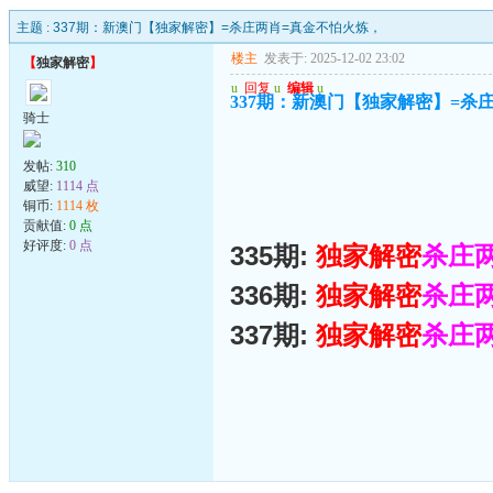
主题 :
337期：新澳门【独家解密】=杀庄两肖=真金不怕火炼，
楼主
发表于: 2025-12-02 23:02
【
独家解密
】
u
回复
u
编辑
u
337期：新澳门【独家解密】=杀
骑士
发帖:
310
威望:
1114 点
铜币:
1114 枚
贡献值:
0 点
好评度:
0 点
335期:
独家解密
杀庄
336期:
独家解密
杀庄
337期:
独家解密
杀庄