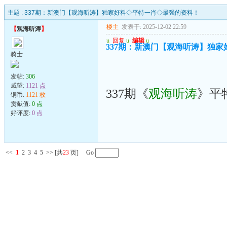
主题 :
337期：新澳门【观海听涛】独家好料◇平特一肖◇最强的资料！
楼主
发表于: 2025-12-02 22:59
【
观海听涛
】
u
回复
u
编辑
u
337期：新澳门【观海听涛】独
骑士
发帖:
306
威望:
1121 点
337期《
观海听涛
》平
铜币:
1121 枚
贡献值:
0 点
好评度:
0 点
<<
1
2
3
4
5
>>
[共
23
页] Go