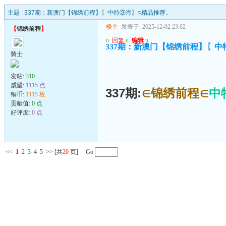
主题 :
337期：新澳门【锦绣前程】〖中特③肖〗≈精品推荐..
楼主
发表于: 2025-12-02 23:02
【
锦绣前程
】
u
回复
u
编辑
u
337期：新澳门【锦绣前程】〖中特
骑士
发帖:
310
威望:
1115 点
337期:
∈锦绣前程∈
中
铜币:
1115 枚
贡献值:
0 点
好评度:
0 点
<<
1
2
3
4
5
>>
[共
20
页] Go