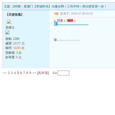
主题 :
189期：新澳门【幸福时光】火爆全网＜三肖中特＞跨出财富第一步！
4楼
发表于: 2026-07-08 01:45
【
天使玫瑰
】
u
回复
u
编辑
u
顶..............................
圣骑士
发帖:
2286
顶..............................
威望:
20137 点
铜币:
10201 枚
贡献值:
3 点
好评度:
0 点
<<
2
3
4
5
6
7
8
9
>>
[共
20
页] Go