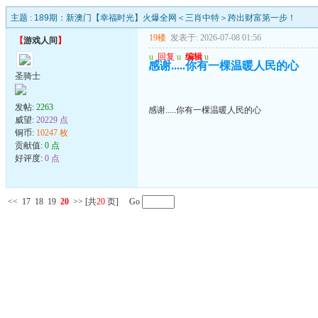
主题 :
189期：新澳门【幸福时光】火爆全网＜三肖中特＞跨出财富第一步！
19楼
发表于: 2026-07-08 01:56
【
游戏人间
】
u
回复
u
编辑
u
感谢.....你有一棵温暖人民的心
圣骑士
发帖:
2263
感谢.....你有一棵温暖人民的心
威望:
20229 点
铜币:
10247 枚
贡献值:
0 点
好评度:
0 点
<<
17
18
19
20
>>
[共
20
页] Go