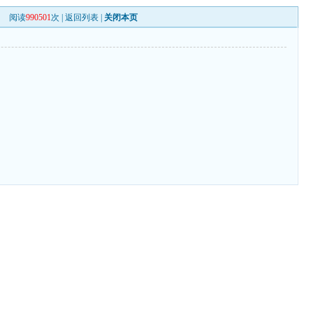
阅读
990501
次 |
返回列表
|
关闭本页