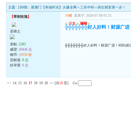
主题 :
189期：新澳门【幸福时光】火爆全网＜三肖中特＞跨出财富第一步！
16楼
发表于: 2026-07-08 01:55
【
带刺玫瑰
】
u
回复
u
编辑
u
╬╬╬╬╬╬╬好人好料！财源广
圣骑士
发帖:
2283
╬╬╬╬╬╬╬好人好料！财源广进！码到成
威望:
20436 点
铜币:
10350 枚
贡献值:
0 点
好评度:
0 点
<<
14
15
16
17
18
19
20
>>
[共
20
页] Go