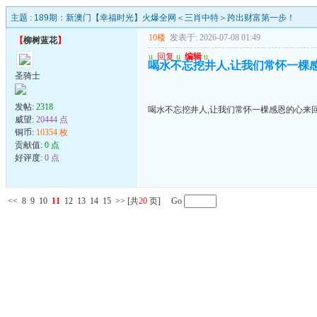
主题 :
189期：新澳门【幸福时光】火爆全网＜三肖中特＞跨出财富第一步！
10楼
发表于: 2026-07-08 01:49
【
柳树蓝花
】
u
回复
u
编辑
u
喝水不忘挖井人,让我们常怀一棵
圣骑士
发帖:
2318
喝水不忘挖井人,让我们常怀一棵感恩的心来
威望:
20444 点
铜币:
10354 枚
贡献值:
0 点
好评度:
0 点
<<
8
9
10
11
12
13
14
15
>>
[共
20
页] Go