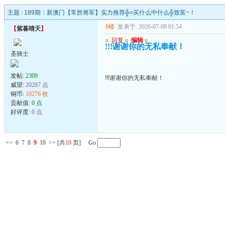
主题 :
189期：新澳门【常胜将军】实力推荐╬=买什么中什么╬致富~！
8楼
发表于: 2026-07-08 01:54
【
紫暮晴天
】
u
回复
u
编辑
u
!!!谢谢你的无私奉献！
圣骑士
发帖:
2309
!!!谢谢你的无私奉献！
威望:
20287 点
铜币:
10276 枚
贡献值:
0 点
好评度:
0 点
<<
6
7
8
9
10
>>
[共
10
页] Go