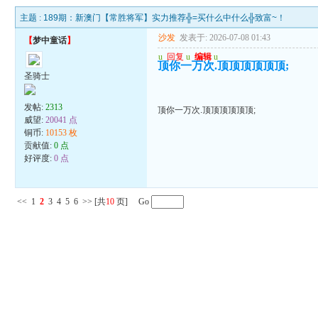
主题 :
189期：新澳门【常胜将军】实力推荐╬=买什么中什么╬致富~！
沙发
发表于: 2026-07-08 01:43
【
梦中童话
】
u
回复
u
编辑
u
顶你一万次.顶顶顶顶顶顶;
圣骑士
发帖:
2313
顶你一万次.顶顶顶顶顶顶;
威望:
20041 点
铜币:
10153 枚
贡献值:
0 点
好评度:
0 点
<<
1
2
3
4
5
6
>>
[共
10
页] Go