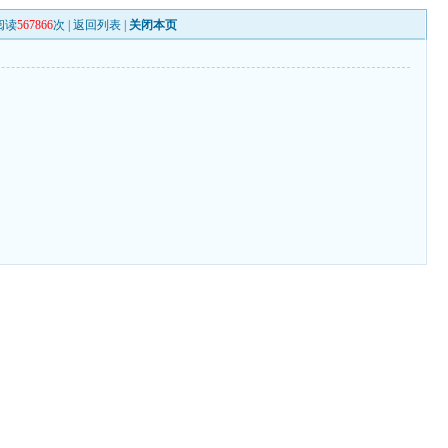
阅读
567866
次 |
返回列表
|
关闭本页