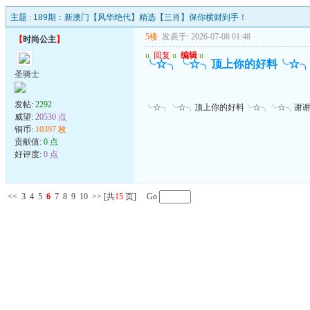
主题 :
189期：新澳门【风华绝代】精选【三肖】保你横财到手！
5楼
发表于: 2026-07-08 01:48
【
时尚公主
】
u
回复
u
编辑
u
╰☆╮╰☆╮顶上你的好料╰☆
圣骑士
发帖:
2292
╰☆╮╰☆╮顶上你的好料╰☆╮╰☆╮谢
威望:
20530 点
铜币:
10397 枚
贡献值:
0 点
好评度:
0 点
<<
3
4
5
6
7
8
9
10
>>
[共
15
页] Go