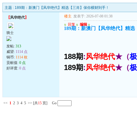
主题 :
189期：新澳门【风华绝代】精选【三肖】保你横财到手！
楼主
发表于: 2026-07-08 01:38
【
风华绝代
】
u
回复
u
编辑
u
189期：新澳门【风华绝代】精
骑士
发帖:
313
威望:
1114 点
188期
:
风华绝代
★（
极
铜币:
1114 枚
贡献值:
0 点
189期
:
风华绝代
★（
极
好评度:
0 点
<<
1
2
3
4
5
>>
[共
15
页] Go