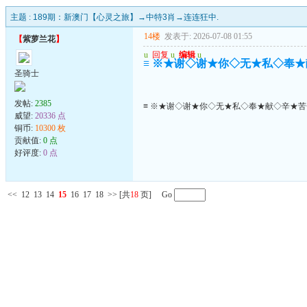
主题 :
189期：新澳门【心灵之旅】→中特3肖→连连狂中.
14楼
发表于: 2026-07-08 01:55
【
紫萝兰花
】
u
回复
u
编辑
u
≡ ※★谢◇谢★你◇无★私◇奉★
圣骑士
发帖:
2385
≡ ※★谢◇谢★你◇无★私◇奉★献◇辛★苦
威望:
20336 点
铜币:
10300 枚
贡献值:
0 点
好评度:
0 点
<<
12
13
14
15
16
17
18
>>
[共
18
页] Go