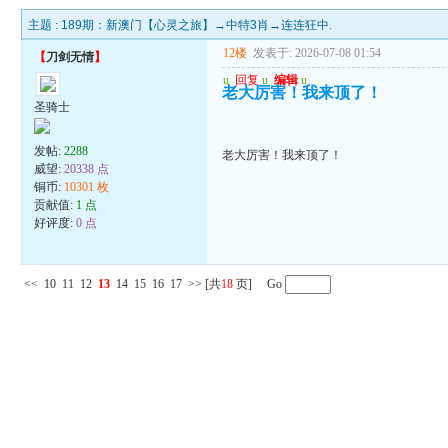
主题 :
189期：新澳门【心灵之旅】→中特3肖→连连狂中.
12楼
发表于: 2026-07-08 01:54
【
刀剑无情
】
u
回复
u
编辑
u
老大厉害！我来顶了！
圣骑士
发帖:
2288
老大厉害！我来顶了！
威望:
20338 点
铜币:
10301 枚
贡献值:
1 点
好评度:
0 点
<<
10
11
12
13
14
15
16
17
>>
[共
18
页] Go