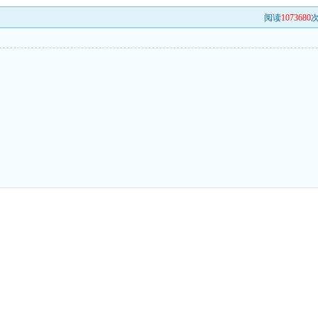
阅读
1073680
次