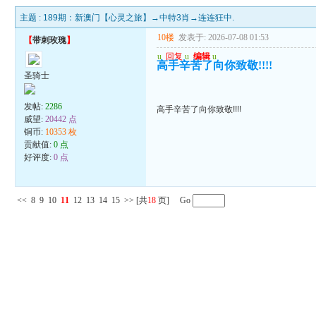
主题 :
189期：新澳门【心灵之旅】→中特3肖→连连狂中.
10楼
发表于: 2026-07-08 01:53
【
带刺玫瑰
】
u
回复
u
编辑
u
高手辛苦了向你致敬!!!!
圣骑士
发帖:
2286
高手辛苦了向你致敬!!!!
威望:
20442 点
铜币:
10353 枚
贡献值:
0 点
好评度:
0 点
<<
8
9
10
11
12
13
14
15
>>
[共
18
页] Go