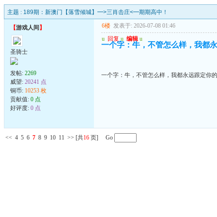
主题 :
189期：新澳门【落雪倾城】━>三肖击庄<━期期高中！
6楼
发表于: 2026-07-08 01:46
【
游戏人间
】
u
回复
u
编辑
u
一个字：牛，不管怎么样，我都
圣骑士
发帖:
2269
一个字：牛，不管怎么样，我都永远跟定你
威望:
20241 点
铜币:
10253 枚
贡献值:
0 点
好评度:
0 点
<<
4
5
6
7
8
9
10
11
>>
[共
16
页] Go