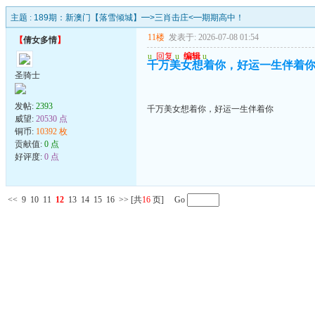
主题 :
189期：新澳门【落雪倾城】━>三肖击庄<━期期高中！
11楼
发表于: 2026-07-08 01:54
【
倩女多情
】
u
回复
u
编辑
u
千万美女想着你，好运一生伴着
圣骑士
发帖:
2393
千万美女想着你，好运一生伴着你
威望:
20530 点
铜币:
10392 枚
贡献值:
0 点
好评度:
0 点
<<
9
10
11
12
13
14
15
16
>>
[共
16
页] Go