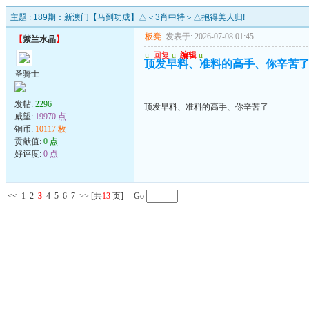
主题 :
189期：新澳门【马到功成】△＜3肖中特＞△抱得美人归!
板凳
发表于: 2026-07-08 01:45
【
紫兰水晶
】
u
回复
u
编辑
u
顶发早料、准料的高手、你辛苦
圣骑士
发帖:
2296
顶发早料、准料的高手、你辛苦了
威望:
19970 点
铜币:
10117 枚
贡献值:
0 点
好评度:
0 点
<<
1
2
3
4
5
6
7
>>
[共
13
页] Go