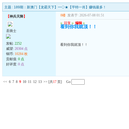
主题 :
189期：新澳门【龙霸天下】━◇★【平特一肖】赚钱最多！
8楼
发表于: 2026-07-08 01:51
【
神兵天降
】
u
回复
u
编辑
u
看到你我就顶！！
圣骑士
发帖:
2252
看到你我就顶！！
威望:
20304 点
铜币:
10284 枚
贡献值:
0 点
好评度:
0 点
<<
6
7
8
9
10
11
12
13
>>
[共
17
页] Go