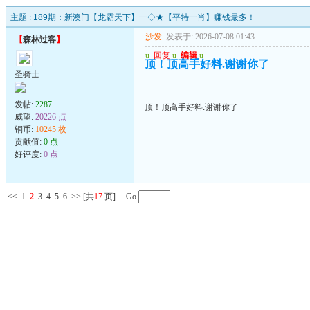
主题 :
189期：新澳门【龙霸天下】━◇★【平特一肖】赚钱最多！
沙发
发表于: 2026-07-08 01:43
【
森林过客
】
u
回复
u
编辑
u
顶！顶高手好料.谢谢你了
圣骑士
发帖:
2287
顶！顶高手好料.谢谢你了
威望:
20226 点
铜币:
10245 枚
贡献值:
0 点
好评度:
0 点
<<
1
2
3
4
5
6
>>
[共
17
页] Go