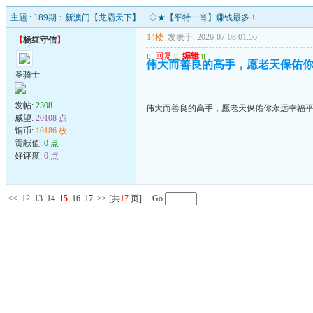
主题 :
189期：新澳门【龙霸天下】━◇★【平特一肖】赚钱最多！
14楼
发表于: 2026-07-08 01:56
【
杨红守信
】
u
回复
u
编辑
u
伟大而善良的高手，愿老天保佑
圣骑士
发帖:
2308
伟大而善良的高手，愿老天保佑你永远幸福
威望:
20108 点
铜币:
10186 枚
贡献值:
0 点
好评度:
0 点
<<
12
13
14
15
16
17
>>
[共
17
页] Go