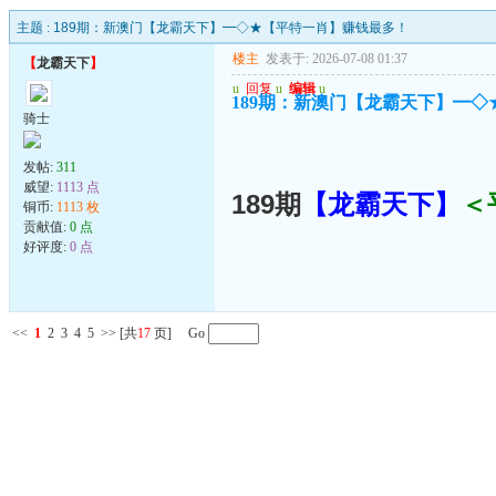
主题 :
189期：新澳门【龙霸天下】━◇★【平特一肖】赚钱最多！
楼主
发表于: 2026-07-08 01:37
【
龙霸天下
】
u
回复
u
编辑
u
189期：新澳门【龙霸天下】━
骑士
发帖:
311
威望:
1113 点
189期
【龙霸天下
】
＜
铜币:
1113 枚
贡献值:
0 点
好评度:
0 点
<<
1
2
3
4
5
>>
[共
17
页] Go