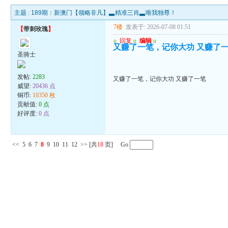
主题 :
189期：新澳门【领略非凡】▃精准三肖▃唯我独尊！
7楼
发表于: 2026-07-08 01:51
【
带刺玫瑰
】
u
回复
u
编辑
u
又赚了一笔，记你大功 又赚了
圣骑士
发帖:
2283
又赚了一笔，记你大功 又赚了一笔
威望:
20436 点
铜币:
10350 枚
贡献值:
0 点
好评度:
0 点
<<
5
6
7
8
9
10
11
12
>>
[共
18
页] Go