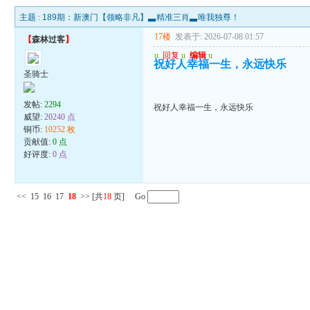
主题 :
189期：新澳门【领略非凡】▃精准三肖▃唯我独尊！
17楼
发表于: 2026-07-08 01:57
【
森林过客
】
u
回复
u
编辑
u
祝好人幸福一生，永远快乐
圣骑士
发帖:
2294
祝好人幸福一生，永远快乐
威望:
20240 点
铜币:
10252 枚
贡献值:
0 点
好评度:
0 点
<<
15
16
17
18
>>
[共
18
页] Go