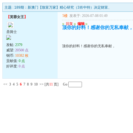
主题 :
189期：新澳门【致富万家】精心研究（3肖中特）决定财富、
5楼
发表于: 2026-07-08 01:49
【
芙蓉女王
】
u
回复
u
编辑
u
顶你的好料！感谢你的无私奉献
圣骑士
发帖:
2379
顶你的好料！感谢你的无私奉献，
威望:
20500 点
铜币:
10382 枚
贡献值:
0 点
好评度:
0 点
<<
3
4
5
6
7
8
9
10
>>
[共
11
页] Go