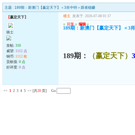
主题 :
189期：新澳门【赢定天下】＜3肖中特＞跟者稳赚
楼主
发表于: 2026-07-08 01:37
【
赢定天下
】
u
回复
u
编辑
u
189期：新澳门【赢定天下】＜3
骑士
发帖:
310
威望:
1112 点
189期：
（赢定天下）
铜币:
1112 枚
贡献值:
0 点
好评度:
0 点
<<
1
2
3
4
5
>>
[共
20
页] Go