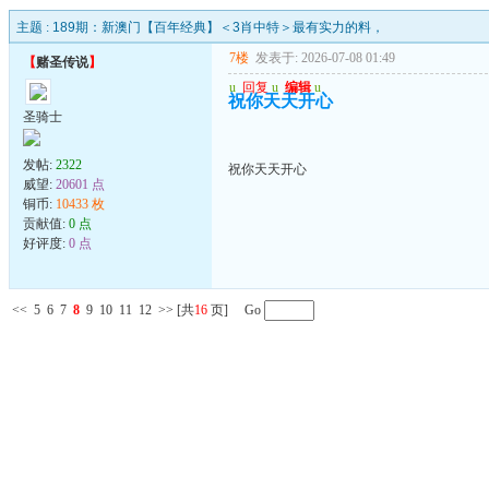
主题 :
189期：新澳门【百年经典】＜3肖中特＞最有实力的料，
7楼
发表于: 2026-07-08 01:49
【
赌圣传说
】
u
回复
u
编辑
u
祝你天天开心
圣骑士
发帖:
2322
祝你天天开心
威望:
20601 点
铜币:
10433 枚
贡献值:
0 点
好评度:
0 点
<<
5
6
7
8
9
10
11
12
>>
[共
16
页] Go