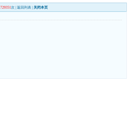
读
729351
次 |
返回列表
|
关闭本页