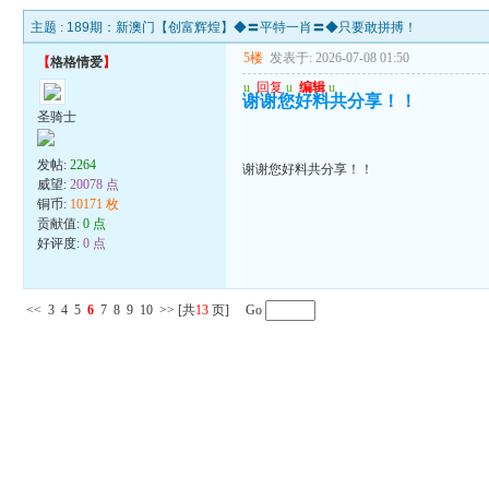
主题 :
189期：新澳门【创富辉煌】◆〓平特一肖〓◆只要敢拼搏！
5楼
发表于: 2026-07-08 01:50
【
格格情爱
】
u
回复
u
编辑
u
谢谢您好料共分享！！
圣骑士
发帖:
2264
谢谢您好料共分享！！
威望:
20078 点
铜币:
10171 枚
贡献值:
0 点
好评度:
0 点
<<
3
4
5
6
7
8
9
10
>>
[共
13
页] Go