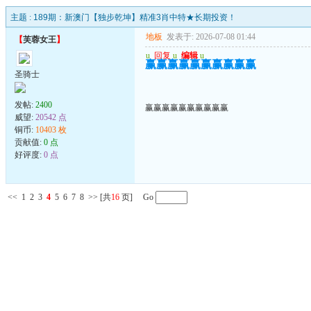
主题 :
189期：新澳门【独步乾坤】精准3肖中特★长期投资！
地板
发表于: 2026-07-08 01:44
【
芙蓉女王
】
u
回复
u
编辑
u
赢赢赢赢赢赢赢赢赢赢
圣骑士
发帖:
2400
赢赢赢赢赢赢赢赢赢赢
威望:
20542 点
铜币:
10403 枚
贡献值:
0 点
好评度:
0 点
<<
1
2
3
4
5
6
7
8
>>
[共
16
页] Go