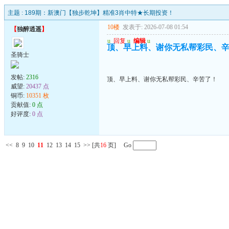
主题 :
189期：新澳门【独步乾坤】精准3肖中特★长期投资！
10楼
发表于: 2026-07-08 01:54
【
独醉逍遥
】
u
回复
u
编辑
u
顶、早上料、谢你无私帮彩民、
圣骑士
发帖:
2316
顶、早上料、谢你无私帮彩民、辛苦了！
威望:
20437 点
铜币:
10351 枚
贡献值:
0 点
好评度:
0 点
<<
8
9
10
11
12
13
14
15
>>
[共
16
页] Go