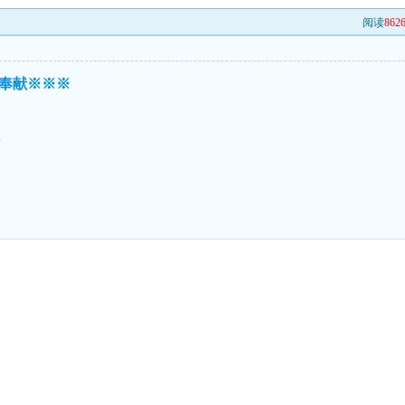
阅读
862
奉献※※※
※