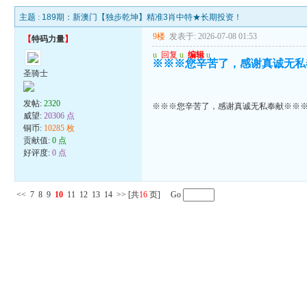
主题 :
189期：新澳门【独步乾坤】精准3肖中特★长期投资！
9楼
发表于: 2026-07-08 01:53
【
特码力量
】
u
回复
u
编辑
u
※※※您辛苦了，感谢真诚无私
圣骑士
发帖:
2320
※※※您辛苦了，感谢真诚无私奉献※※
威望:
20306 点
铜币:
10285 枚
贡献值:
0 点
好评度:
0 点
<<
7
8
9
10
11
12
13
14
>>
[共
16
页] Go