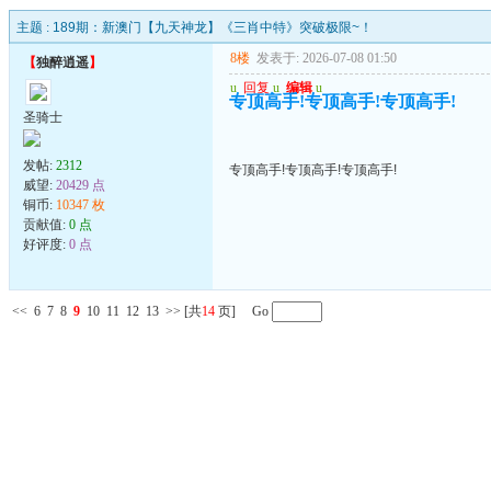
主题 :
189期：新澳门【九天神龙】《三肖中特》突破极限~！
8楼
发表于: 2026-07-08 01:50
【
独醉逍遥
】
u
回复
u
编辑
u
专顶高手!专顶高手!专顶高手!
圣骑士
发帖:
2312
专顶高手!专顶高手!专顶高手!
威望:
20429 点
铜币:
10347 枚
贡献值:
0 点
好评度:
0 点
<<
6
7
8
9
10
11
12
13
>>
[共
14
页] Go