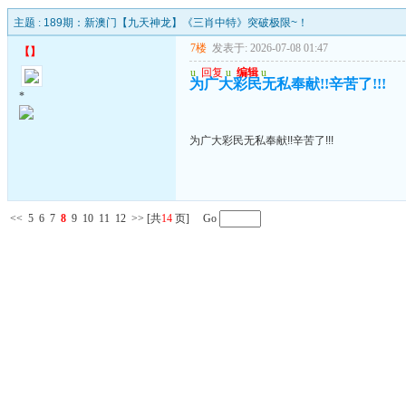
主题 :
189期：新澳门【九天神龙】《三肖中特》突破极限~！
7楼
发表于: 2026-07-08 01:47
【
】
u
回复
u
编辑
u
为广大彩民无私奉献!!辛苦了!!!
*
为广大彩民无私奉献!!辛苦了!!!
<<
5
6
7
8
9
10
11
12
>>
[共
14
页] Go