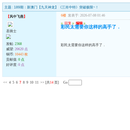
主题 :
189期：新澳门【九天神龙】《三肖中特》突破极限~！
6楼
发表于: 2026-07-08 01:46
【
风中飞燕
】
u
回复
u
编辑
u
彩民太需要你这样的高手了．
圣骑士
发帖:
2368
彩民太需要你这样的高手了．
威望:
20620 点
铜币:
10443 枚
贡献值:
0 点
好评度:
0 点
<<
4
5
6
7
8
9
10
11
>>
[共
14
页] Go