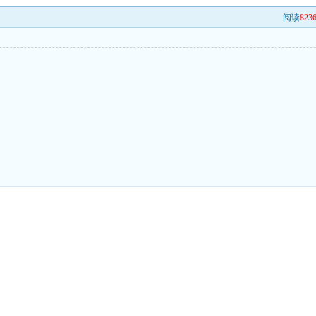
阅读
823