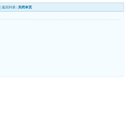
|
返回列表
|
关闭本页