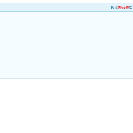
阅读
969240
次 