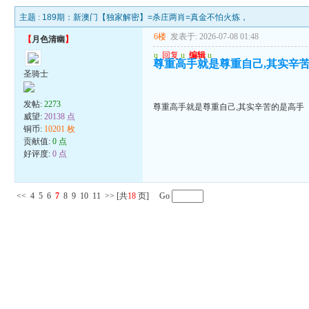
主题 :
189期：新澳门【独家解密】=杀庄两肖=真金不怕火炼，
6楼
发表于: 2026-07-08 01:48
【
月色清幽
】
u
回复
u
编辑
u
尊重高手就是尊重自己,其实辛
圣骑士
发帖:
2273
尊重高手就是尊重自己,其实辛苦的是高手
威望:
20138 点
铜币:
10201 枚
贡献值:
0 点
好评度:
0 点
<<
4
5
6
7
8
9
10
11
>>
[共
18
页] Go