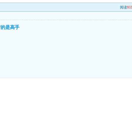
阅读
93
苦的是高手