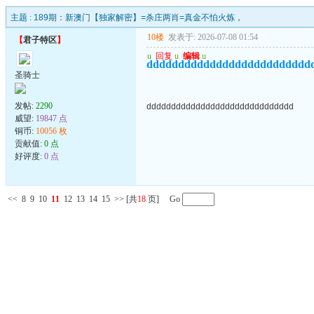
主题 :
189期：新澳门【独家解密】=杀庄两肖=真金不怕火炼，
10楼
发表于: 2026-07-08 01:54
【
君子特区
】
u
回复
u
编辑
u
dddddddddddddddddddddddddd
圣骑士
发帖:
2290
dddddddddddddddddddddddddddddd
威望:
19847 点
铜币:
10056 枚
贡献值:
0 点
好评度:
0 点
<<
8
9
10
11
12
13
14
15
>>
[共
18
页] Go