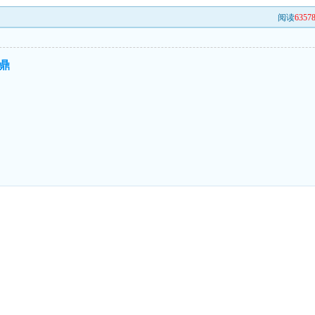
阅读
6357
鼎