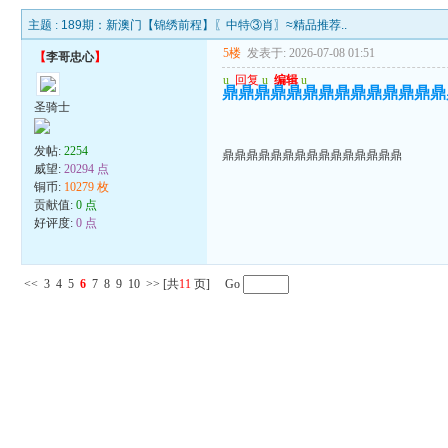
主题 :
189期：新澳门【锦绣前程】〖中特③肖〗≈精品推荐..
5楼
发表于: 2026-07-08 01:51
【
李哥忠心
】
u
回复
u
编辑
u
鼎鼎鼎鼎鼎鼎鼎鼎鼎鼎鼎鼎鼎鼎
圣骑士
发帖:
2254
鼎鼎鼎鼎鼎鼎鼎鼎鼎鼎鼎鼎鼎鼎鼎
威望:
20294 点
铜币:
10279 枚
贡献值:
0 点
好评度:
0 点
<<
3
4
5
6
7
8
9
10
>>
[共
11
页] Go