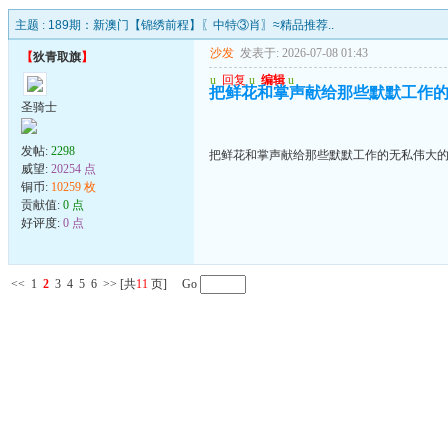
主题 :
189期：新澳门【锦绣前程】〖中特③肖〗≈精品推荐..
沙发
发表于: 2026-07-08 01:43
【
狄青取旗
】
u
回复
u
编辑
u
把鲜花和掌声献给那些默默工作
圣骑士
发帖:
2298
把鲜花和掌声献给那些默默工作的无私伟大
威望:
20254 点
铜币:
10259 枚
贡献值:
0 点
好评度:
0 点
<<
1
2
3
4
5
6
>>
[共
11
页] Go