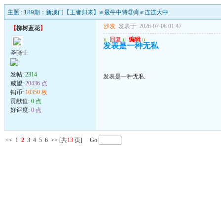
主题 :
189期：新澳门【王者归来】≌最牛中特③肖≌连连大中.
沙发
发表于: 2026-07-08 01:47
【
柳树蓝花
】
u
回复
u
编辑
u
发表是一种无私
圣骑士
发帖:
2314
发表是一种无私
威望:
20436 点
铜币:
10350 枚
贡献值:
0 点
好评度:
0 点
<<
1
2
3
4
5
6
>>
[共
13
页] Go