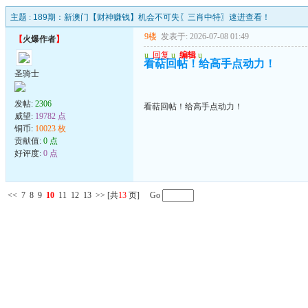
主题 :
189期：新澳门【财神赚钱】机会不可失〖三肖中特〗速进查看！
9楼
发表于: 2026-07-08 01:49
【
火爆作者
】
u
回复
u
编辑
u
看萜回帖！给高手点动力！
圣骑士
发帖:
2306
看萜回帖！给高手点动力！
威望:
19782 点
铜币:
10023 枚
贡献值:
0 点
好评度:
0 点
<<
7
8
9
10
11
12
13
>>
[共
13
页] Go