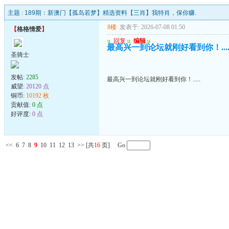
主题 :
189期：新澳门【孤岛若梦】精选资料【三肖】我特肖，保你赚.
8楼
发表于: 2026-07-08 01:50
【
格格情爱
】
u
回复
u
编辑
u
最高兴一到论坛就刚好看到你！....
圣骑士
发帖:
2285
最高兴一到论坛就刚好看到你！.....
威望:
20120 点
铜币:
10192 枚
贡献值:
0 点
好评度:
0 点
<<
6
7
8
9
10
11
12
13
>>
[共
16
页] Go