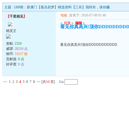
主题 :
189期：新澳门【孤岛若梦】精选资料【三肖】我特肖，保你赚.
地板
发表于: 2026-07-08 01:46
【
千里相见
】
u
回复
u
编辑
u
看见你真高兴!顶你DDDDDDDDD
精灵王
发帖:
2324
看见你真高兴!顶你DDDDDDDDDDD
威望:
20210 点
铜币:
10237 枚
贡献值:
0 点
好评度:
0 点
<<
1
2
3
4
5
6
7
8
>>
[共
16
页] Go