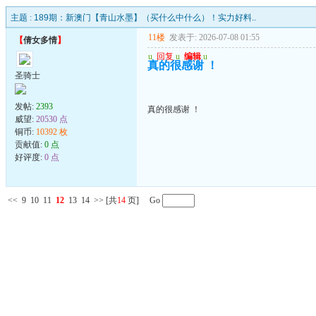
主题 :
189期：新澳门【青山水墨】（买什么中什么）！实力好料..
11楼
发表于: 2026-07-08 01:55
【
倩女多情
】
u
回复
u
编辑
u
真的很感谢 ！
圣骑士
发帖:
2393
真的很感谢 ！
威望:
20530 点
铜币:
10392 枚
贡献值:
0 点
好评度:
0 点
<<
9
10
11
12
13
14
>>
[共
14
页] Go