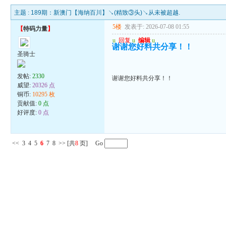
主题 :
189期：新澳门【海纳百川】↘(精致③头)↘从未被超越.
5楼
发表于: 2026-07-08 01:55
【
特码力量
】
u
回复
u
编辑
u
谢谢您好料共分享！！
圣骑士
发帖:
2330
谢谢您好料共分享！！
威望:
20326 点
铜币:
10295 枚
贡献值:
0 点
好评度:
0 点
<<
3
4
5
6
7
8
>>
[共
8
页] Go