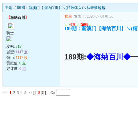
主题 :
189期：新澳门【海纳百川】↘(精致③头)↘从未被超越.
楼主
发表于: 2026-07-08 01:36
【
海纳百川
】
u
回复
u
编辑
u
189期：新澳门【海纳百川】↘(精
骑士
发帖:
313
威望:
1117 点
189期:
◆海纳百川◆
━
铜币:
1117 枚
贡献值:
0 点
好评度:
0 点
<<
1
2
3
4
5
>>
[共
8
页] Go