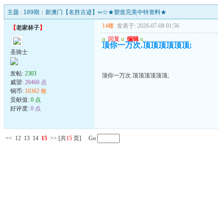
主题 :
189期：新澳门【名胜古迹】═☆★塑造完美中特资料★
14楼
发表于: 2026-07-08 01:56
【
老家林子
】
u
回复
u
编辑
u
顶你一万次.顶顶顶顶顶顶;
圣骑士
发帖:
2303
顶你一万次.顶顶顶顶顶顶;
威望:
20460 点
铜币:
10362 枚
贡献值:
0 点
好评度:
0 点
<<
12
13
14
15
>>
[共
15
页] Go