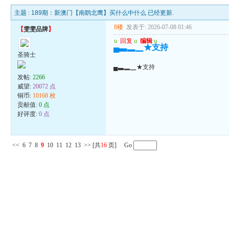
主题 :
189期：新澳门【南鹞北鹰】买什么中什么 已经更新.
8楼
发表于: 2026-07-08 01:46
【
雯雯品牌
】
u
回复
u
编辑
u
▄▃▂▁★支持
圣骑士
▄▃▂▁★支持
发帖:
2266
威望:
20072 点
铜币:
10168 枚
贡献值:
0 点
好评度:
0 点
<<
6
7
8
9
10
11
12
13
>>
[共
16
页] Go