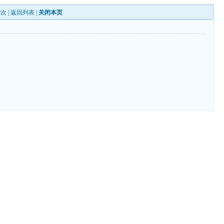
9
次 |
返回列表
|
关闭本页