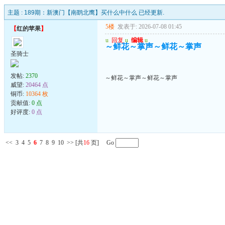
主题 :
189期：新澳门【南鹞北鹰】买什么中什么 已经更新.
5楼
发表于: 2026-07-08 01:45
【
红的苹果
】
u
回复
u
编辑
u
～鲜花～掌声～鲜花～掌声
圣骑士
发帖:
2370
～鲜花～掌声～鲜花～掌声
威望:
20464 点
铜币:
10364 枚
贡献值:
0 点
好评度:
0 点
<<
3
4
5
6
7
8
9
10
>>
[共
16
页] Go